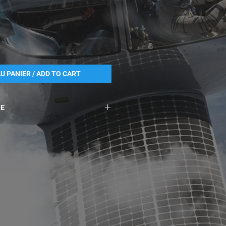
U PANIER / ADD TO CART
GE
u retour, contacter
m
dans un délai de 10 jours
de la commande, en mentionnant
de et la raison du retour.