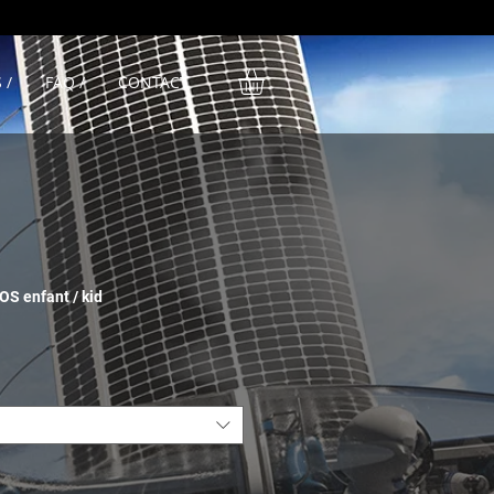
 /
FAQ /
CONTACT
S enfant / kid