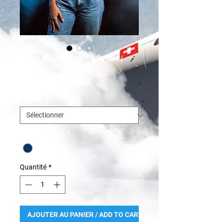
T-shirt SOLARSTRATOS femme /
woman
Prix
26.00 CHF
Taille / size
*
Couleur / color
*
Quantité
*
AJOUTER AU PANIER / ADD TO CART